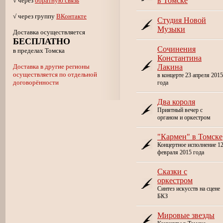
в Томске
√ через
обратную связь
√ через группу
ВКонтакте
Студия Новой
Музыки
Доставка осуществляется
БЕСПЛАТНО
Сочинения
в пределах Томска
Константина
Доставка в другие регионы
Лакина
осуществляется по отдельной
в концерте 23 апреля 2015
договорённости
года
Два короля
Приятный вечер с
органом и оркестром
"Кармен" в Томске
Концертное исполнение 1
февраля 2015 года
Сказки с
оркестром
Синтез искусств на сцене
БКЗ
Мировые звезды