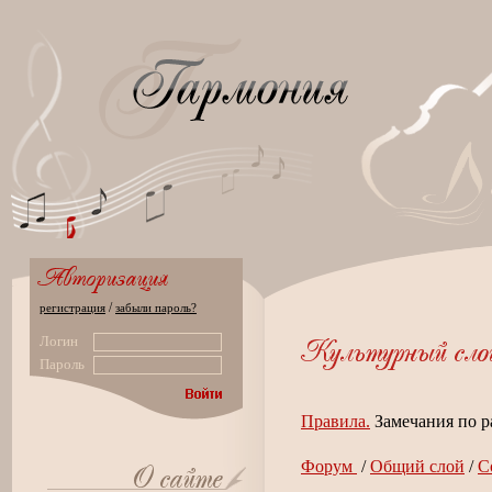
/
регистрация
забыли пароль?
Логин
Пароль
Правила.
Замечания по р
Форум
/
Общий слой
/
С