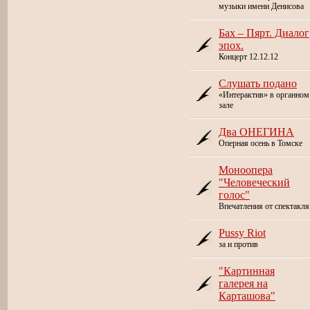
музыки имени Денисова
Бах – Пярт. Диалог
эпох.
Концерт 12.12.12
Слушать подано
«Интерактив» в органном
зале
Два ОНЕГИНА
Оперная осень в Томске
Моноопера
"Человеческий
голос"
Впечатления от спектакля
Pussy Riot
за и против
"Картинная
галерея на
Карташова"