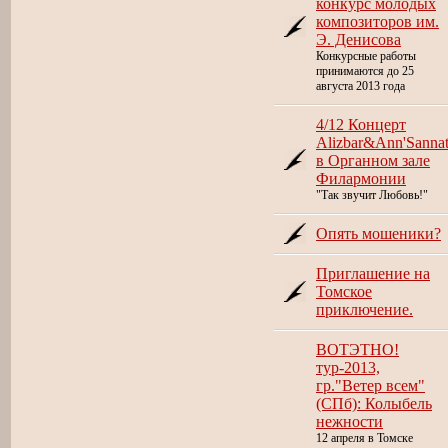
конкурс молодых
композиторов им.
Э. Денисова
Конкурсные работы
принимаются до 25
августа 2013 года
4/12 Концерт
Alizbar&Ann'Sanna
в Органном зале
Филармонии
"Так звучит Любовь!"
Опять мошеники?
Приглашение на
Томское
приключение.
ВОТЭТНО!
тур-2013,
гр."Ветер всем"
(СПб): Колыбель
нежности
12 апреля в Томске