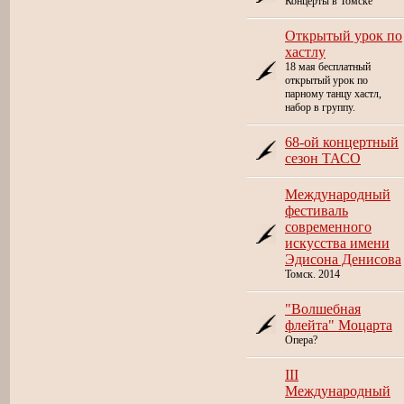
Концерты в Томске
Открытый урок по
хастлу
18 мая бесплатный
открытый урок по
парному танцу хастл,
набор в группу.
68-ой концертный
сезон ТАСО
Международный
фестиваль
современного
искусства имени
Эдисона Денисова
Томск. 2014
"Волшебная
флейта" Моцарта
Опера?
III
Международный