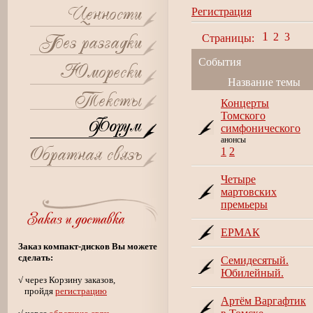
Регистрация
1
2
3
Страницы:
События
Название темы
Концерты
Томского
симфонического
анонсы
1
2
Четыре
мартовских
премьеры
ЕРМАК
Заказ компакт-дисков Вы можете
сделать:
Семидесятый.
Юбилейный.
√ через Корзину заказов,
пройдя
регистрацию
Артём Варгафтик