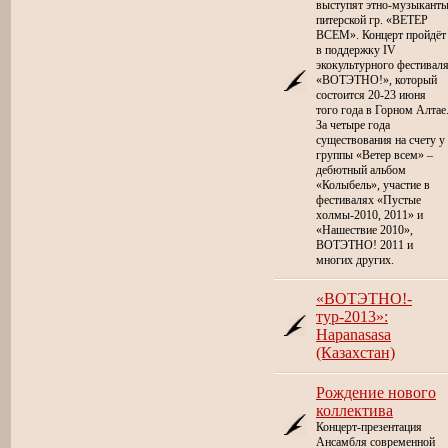
выступят этно-музыкант
питерской гр. «ВЕТЕР
ВСЕМ». Концерт пройдёт
в поддержку IV
экокультурного фестивал
«ВОТЭТНО!», который
состоится 20-23 июня
того года в Горном Алтае
За четыре года
существования на счету у
группы «Ветер всем» –
дебютный альбом
«Колыбель», участие в
фестивалях «Пустые
холмы-2010, 2011» и
«Нашествие 2010»,
ВОТЭТНО! 2011 и
многих других.
«ВОТЭТНО!-
тур-2013»:
Hapanasasa
(Казахстан)
Рождение нового
коллектива
Концерт-презентация
Ансамбля современной