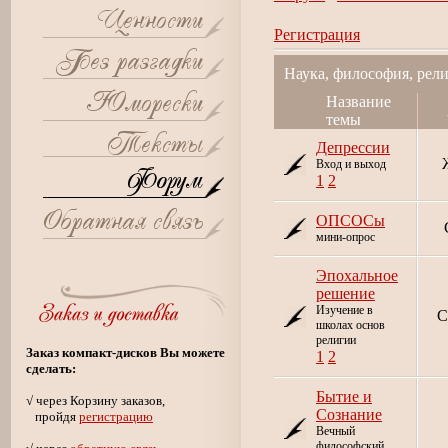
Регистрация
Наука, философия, рели
Название
темы
Депрессии
Вход и выход
1
2
ОПСОСы
мини-опрос
Эпохальное
решение
Изучение в
С
школах основ
религии
Заказ компакт-дисков Вы можете
1
2
сделать:
Бытие и
√ через Корзину заказов,
Сознание
пройдя
регистрацию
Вечный
философский