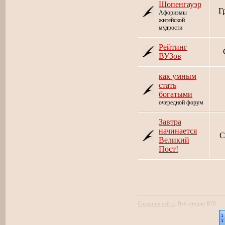
Шопенгауэр
Г
Афоризмы
житейской
мудрости
Рейтинг
ВУЗов
как умным
стать
богатыми
очередной форум
Завтра
начинается
С
Великий
Пост!
Создание сайта
:
Веб-студия R70