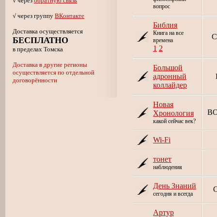
√ через
обратную связь
вопрос
√ через группу
ВКонтакте
Библия
Доставка осуществляется
Книга на все
С
БЕСПЛАТНО
времена
1
2
в пределах Томска
Доставка в другие регионы
Большой
осуществляется по отдельной
адронный
договорённости
коллайдер
Новая
B
Хронология
какой сейчас век?
Wi-Fi
тонет
наблюдения
День Знаний
C
сегодня и всегда
Артур