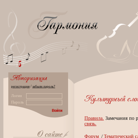
/
регистрация
забыли пароль?
Логин
Пароль
Правила.
Замечания по р
связь.
Форум
/
Тематический с