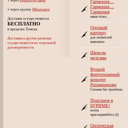
√ через
обратную связь
Гармония ...
Гармония ...
√ через группу
ВКонтакте
Гармония
наши тёзки ...
Доставка осуществляется
БЕСПЛАТНО
Опознай
в пределах Томска
картину
для любителей
Доставка в другие регионы
живописи
осуществляется по отдельной
договорённости
Шевели
мозгами
Второй
фортепианный
концерт
Рахманинова
Глазами бас-тромбона
Поиграем в
БУРИМЕ!
поэты
присоединяйтесь )))
Оптическая