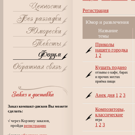
Регистрация
Юмор и развлечения
Название
темы
Приколы
нашего городка
1
2
Кушать подано
отзывы о кафе, барах
и прочих местах
приёма пищи
Анек дня
1
2
3
Заказ компакт-дисков Вы можете
Композиторы,
сделать:
классические
игра
√ через Корзину заказов,
1
2
3
пройдя
регистрацию