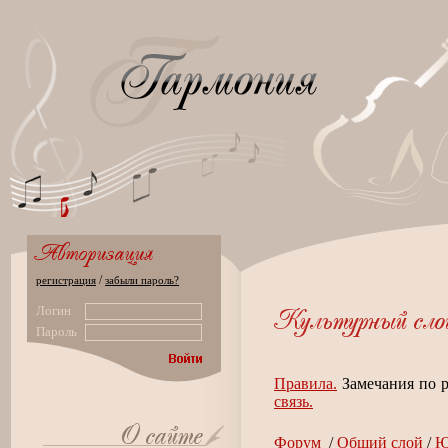
/
регистрация
забыли пароль?
Логин
Пароль
Правила.
Замечания по р
связь.
Форум
/
Общий слой
/
Ю