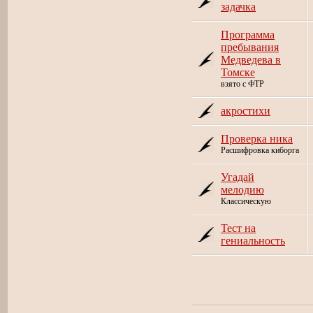
задачка
Программа
пребывания
Медведева в
Томске
взято с ФТР
акростихи
Проверка ника
Расшифровка киборга
Угадай
мелодию
Классическую
Тест на
гениальность