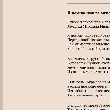
Я помню чудное мгн
Стихи Александра Сер
Музыка Михаила Иван
Я помню чудное мгновен
Передо мной явилась ты,
Как мимолетное виденье
Как гений чистой красот
В томленьях грусти без
В тревогах шумной сует
Звучал мне долго голос
И снились милые черты.
Шли годы. Бурь порыв 
Рассеял прежние мечты,
И я забыл твой голос не
Твои небесные черты.
В глуши, во мраке заточ
Тянулись тихо дни мои