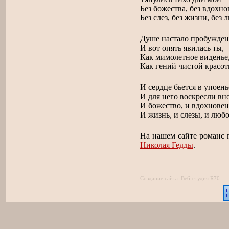
Без божества, без вдохно
Без слез, без жизни, без 
Душе настало пробужден
И вот опять явилась ты,
Как мимолетное виденье
Как гений чистой красот
И сердце бьется в упоень
И для него воскресли вн
И божество, и вдохновен
И жизнь, и слезы, и любо
На нашем сайте романс 
Николая Гедды
.
Создание сайта
:
Веб-студия R70