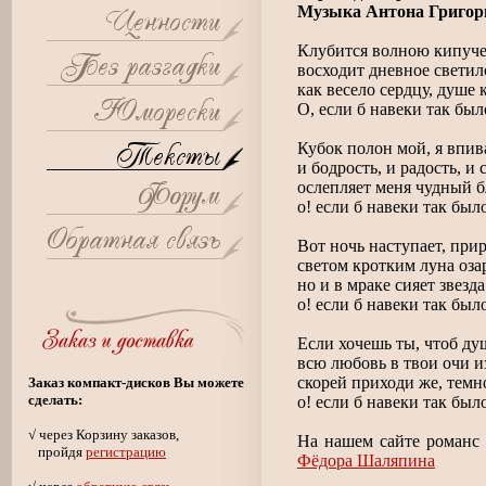
Музыка Антона Григор
Клубится волною кипуче
восходит дневное светил
как весело сердцу, душе 
О, если б навеки так был
Кубок полон мой, я впи
и бодрость, и радость, и 
ослепляет меня чудный б
о! если б навеки так был
Вот ночь наступает, прир
светом кротким луна оза
но и в мраке сияет звезд
о! если б навеки так был
Если хочешь ты, чтоб ду
всю любовь в твои очи и
скорей приходи же, темн
Заказ компакт-дисков Вы можете
сделать:
о! если б навеки так был
√ через Корзину заказов,
На нашем сайте романс
пройдя
регистрацию
Фёдора Шаляпина