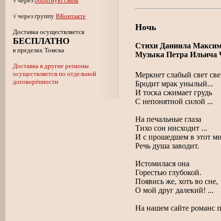
√ через
обратную связь
√ через группу
ВКонтакте
Ночь
Доставка осуществляется
БЕСПЛАТНО
Стихи Даниила Максим
в пределах Томска
Музыка Петра Ильича 
Доставка в другие регионы
осуществляется по отдельной
Меркнет слабый свет свеч
договорённости
Бродит мрак унылый...
И тоска сжимает грудь
С непонятной силой ...
На печальные глаза
Тихо сон нисходит ...
И с прошедшем в этот м
Речь душа заводит.
Истомилася она
Горестью глубокой.
Появись же, хоть во сне,
О мой друг далекий! ...
На нашем сайте романс 