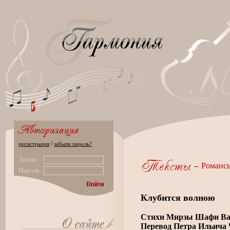
/
регистрация
забыли пароль?
Логин
–
Романс
Пароль
Клубится волною
Стихи Мирзы Шафи Ва
Перевод Петра Ильича 