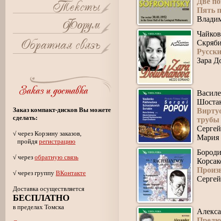
Две п
Пять 
Влади
Чайков
Скряби
Русск
Зара Д
Василе
Шостак
Заказ компакт-дисков Вы можете
Вирту
сделать:
трубы
Сергей
√ через Корзину заказов,
Мария 
пройдя
регистрацию
Бороди
√ через
обратную связь
Корсак
Произ
√ через группу
ВКонтакте
Сергей
Доставка осуществляется
БЕСПЛАТНО
в пределах Томска
Алекса
Прелю