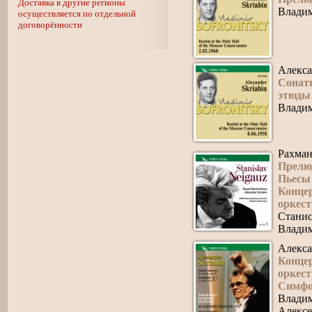
Доставка в другие регионы
Влади
осуществляется по отдельной
договорённости
Алекса
Сонат
этюды
Влади
Рахман
Прелю
Пьесы
Концер
оркес
Станис
Влади
Алекса
Концер
оркес
Симфон
Влади
Алексе