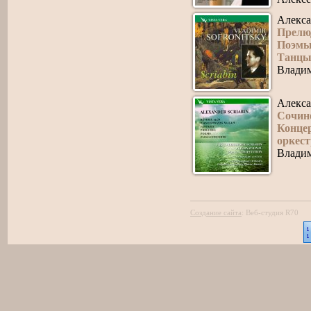
Алекса
Прелю
Поэм
Танц
Влади
Алекса
Сочин
Концер
оркес
Влади
Создание сайта
:
Веб-студия R70