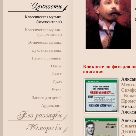
Классическая музыка
(композиторы)
Классическая музыка
(исполнители)
Этническая музыка
Духовная музыка
Песни и романсы
Опера
Кликните по фото для п
описания
Балет
Алксан
Джаз
Мечт
Ретро
Симфон
"Боже
Записи для детей
Промет
Аудиокниги
Никола
Алекса
Алекса
Сонаты
Десять