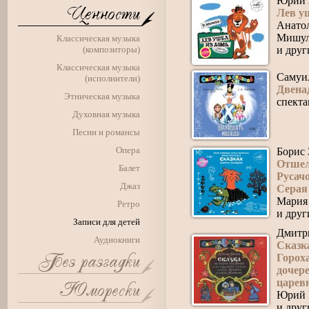
Юрий 
Лев у
Анато
Мишул
Классическая музыка
(композиторы)
и друг
Классическая музыка
Самуи
(исполнители)
Двена
Этническая музыка
спект
Духовная музыка
Песни и романсы
Опера
Борис 
Отшел
Балет
Русач
Джаз
Серая
Мария 
Ретро
и друг
Записи для детей
Дмитр
Аудиокниги
Сказк
Горох
дочер
царев
Юрий 
и друг