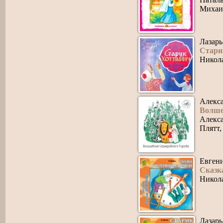
Михаи
Лазарь
Стари
Никол
Алекс
Волше
Алекса
Плятт,
Евген
Сказк
Никол
Лазарь