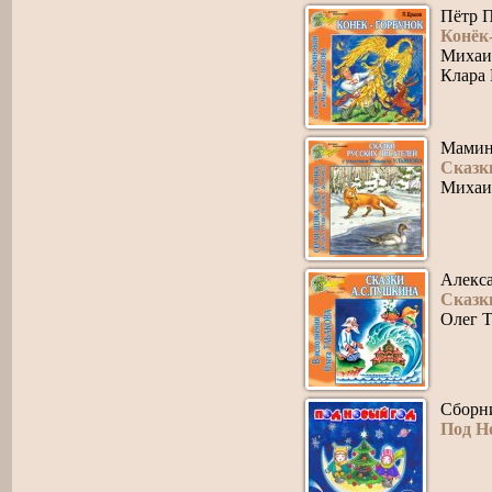
Пётр 
Конёк
Михаи
Клара
Мамин
Сказк
Михаи
Алекс
Сказк
Олег Т
Сборни
Под Н