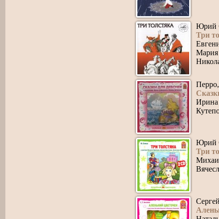
Юрий 
Три т
Евген
Мария
Никол
Перро,
Сказк
Ирина
Кутеп
Юрий 
Три то
Михаи
Вячес
Серге
Алень
Наталь