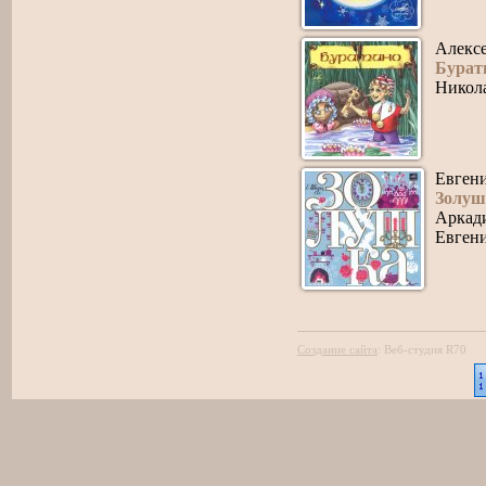
Алекс
Бурат
Никол
Евген
Золуш
Аркади
Евгени
Создание сайта
:
Веб-студия R70