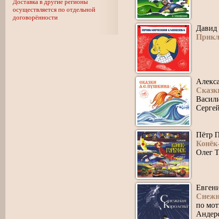
Доставка в другие регионы
осуществляется по отдельной
договорённости
Давид
Прикл
Алекс
Сказк
Васил
Серге
Пётр 
Конёк-
Олег Т
Евген
Снежн
по мот
Андер