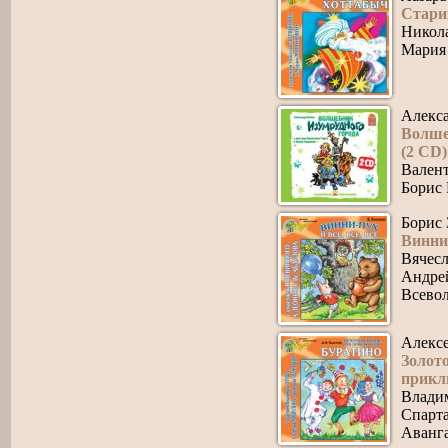
Стари
Никол
Мария
Алекс
Волше
(2 CD)
Валент
Борис
Борис 
Винни-
Вячес
Андре
Всево
Алекс
Золот
прикл
Влади
Спарт
Аванг