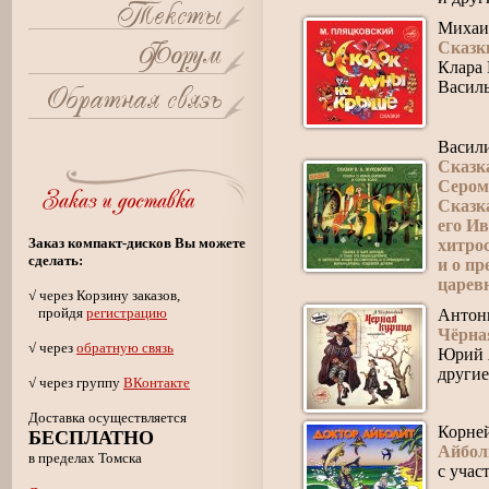
Михаи
Сказк
Клара 
Василь
Васил
Сказк
Сером
Сказка
его Ив
Заказ компакт-дисков Вы можете
хитро
сделать:
и о п
царев
√ через Корзину заказов,
пройдя
регистрацию
Антон
Чёрна
√ через
обратную связь
Юрий 
другие
√ через группу
ВКонтакте
Доставка осуществляется
Корне
БЕСПЛАТНО
Айбол
в пределах Томска
с учас