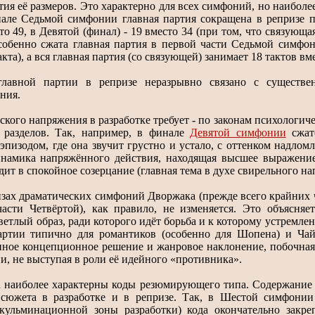
тия её размеров. Это характерно для всех симфоний, но наибо
нале Седьмой симфонии главная партия сокращена в репризе 
то 49, в Девятой (финал) - 19 вместо 34 (при том, что связующа
 Особенно сжата главная партия в первой части Седьмой симфо
кта), а вся главная партия (со связующей) занимает 18 тактов вм
главной партии в репризе неразрывно связано с существе
ния.
кого напряжения в разработке требует - по законам психологиче
 разделов. Так, например, в финале
Девятой симфонии
сжат
эпизодом, где она звучит грустно и устало, с оттенком надло
инамика напряжённого действия, находящая высшее выражени
ит в спокойное созерцание (главная тема в духе свирельного нап
изах драматических симфоний Дворжака (прежде всего крайних 
асти Четвёртой), как правило, не изменяется. Это объясняет
ветлый образ, ради которого идёт борьба и к которому устремле
артии типично для романтиков (особенно для Шопена) и Чай
ное концепционное решение и жанровое наклонение, побочная
ии, не выступая в роли её идейного «противника».
наиболее характерны коды резюмирующего типа. Содержание 
 сюжета в разработке и в репризе. Так, в Шестой симфонии
кульминационной зоны разработки) кода окончательно закре