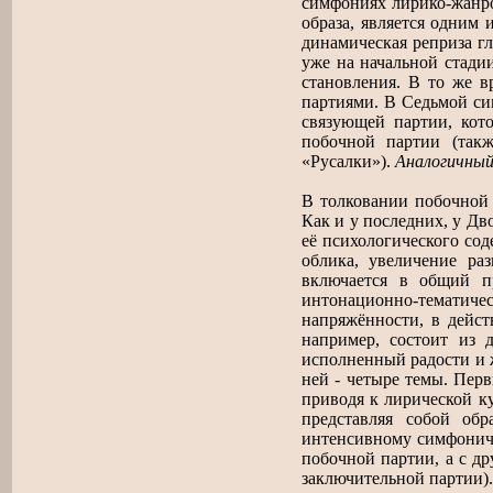
симфониях лирико-жанро
образа, является одним
динамическая реприза г
уже на начальной стади
становления. В то же в
партиями. В Седьмой си
связующей партии, кот
побочной партии (так
«Русалки»).
Аналогичный
В толковании побочной 
Как и у последних, у Дв
её психологического сод
облика, увеличение ра
включается в общий п
интонационно-тематич
напряжённости, в дейст
например, состоит из 
исполненный радости и 
ней - четыре темы. Перв
приводя к лирической ку
представляя собой об
интенсивному симфониче
побочной партии, а с др
заключительной партии).