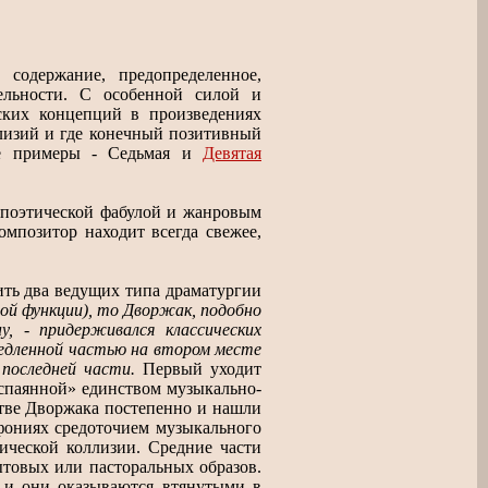
содержание, предопределенное,
ельности. С особенной силой и
ских концепций в произведениях
ллизий и где конечный позитивный
ные примеры - Седьмая и
Девятая
-поэтической фабулой и жанровым
мпозитор находит всегда свежее,
ть два ведущих типа драматургии
ой функции), то Дворжак, подобно
у, - придерживался классических
медленной частью на втором месте
последней части.
Первый уходит
«спаянной» единством музыкально-
стве Дворжака постепенно и нашли
фониях средоточием музыкального
ической коллизии. Средние части
ытовых или пасторальных образов.
, и они оказываются втянутыми в