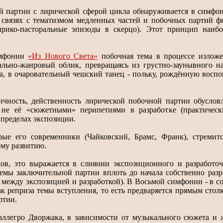
 партии с лирической сферой цикла обнаруживается в симфон
связях с тематизмом медленных частей и побочных партий ф
рико-пасторальные эпизоды в скерцо). Этот принцип наибо
имфонии
«Из Нового Света»
побочная тема в процессе изложе
льно-жанровый облик, превращаясь из грустно-заунывного н
да, в очаровательный чешский танец - польку, рождённую вос
чность, действенность лирической побочной партии обуслов
не её «сюжетными» перипетиями в разработке (практически
 пределах экспозиции.
рые его современники (Чайковский, Брамс, Франк), стремит
му развитию.
в, это выражается в слиянии экспозиционного и разработоч
емы заключительной партии вплоть до начала собственно разра
 между экспозицией и разработкой). В Восьмой симфонии - в с
ак реприза темы вступления, то есть предваряется прямым сто
ртии.
аллегро Дворжака, в зависимости от музыкального сюжета и 