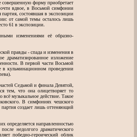
лее совершенную форму приобретает
почти вдвое, в Восьмой симфонии
я партия, состоявшая в экспозиции
нии: от самой темы осталось лишь
есто 61 в экспозиции.
нными изменениями её образно-
ской правды - спада и изменения в
ое драматизированное изложение
мленности. В первой части Восьмой
е в кульминационном проведении
ева).
частей Седьмой и финала Девятой,
ся тем, что она олицетворяет то
но всё музыкальное действие. Такое
ковского. В симфониях чешского
 партия создает лишь оттеняющий
их определяется направленностью
 после недолгого драматического
пляет победно-героический облик