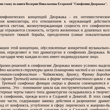
ю главу из книги Валерии Николаевны Егоровой "Симфонии Дворжака".
симфонических концепций Дворжака - их оптимистическое 
ения композитора, его отношением к окружающей действит
ляется светлая, жизнеутверждающая сущность его симфониче
 где отражаются сложность, острота жизненных и душевных ко
езультате тяжкой борьбы, преодоления (самые показатель
ации этой концепции, обусловленные конкретной музыкально
ия, определяют и тип драматургии в симфониях Дворжака. Ко
лагодаря чему каждая из них имеет индивидуальное лицо.
бразии решений в симфонизме Дворжака можно условно выдели
Что касается структуры цикла (планировки частей и их смыслов
нникам-симфонистам - Чайковскому, Брамсу, Франку Бородин
и (кроме Третьей) написаны в форме четырёхчастного цикла с 
В Третьей симфонии функции скерцо и финала совмещаются в 
ховена. Это - понимание цикла как инструментальной драмы, 
ктерные черты такого типа драматургии складывались в творче
 симфониях, прежде всего в Седьмой и Девятой. В этих сим
ние части, содержащие завязку действия и разрешение драмат
од от конфликта, углубление в сферу лирических и жанрово-б
 носит особенно острый характер (как в Седьмой симфонии)