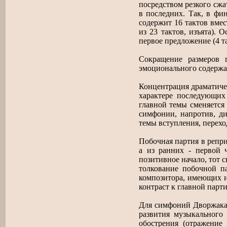
посредством резкого сжа
в последних. Так, в фи
содержит 16 тактов вмес
из 23 тактов, изъята).
первое предложение (4 та
Сокращение размеров 
эмоционального содержа
Концентрация драматичес
характере последующих
главной темы сменяется 
симфонии, напротив, д
темы вступления, переход
Побочная партия в репр
а из ранних - первой ч
позитивное начало, тот с
толкование побочной п
композитора, имеющих и
контраст к главной парт
Для симфоний Дворжака 
развития музыкального
обострения (отражение 