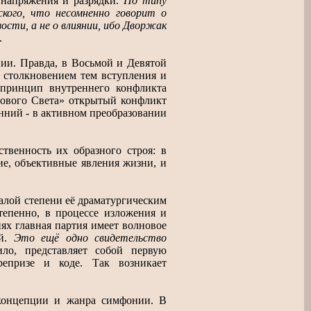
 напряжения и разрядки.
По типу
кого, что несомненно говорит о
ости, а не о влиянии, ибо Дворжак
.
ии. Правда, в Восьмой и Девятой
 столкновением тем вступления и
 принцип внутреннего конфликта
Нового Света» открытый конфликт
енний - в активном преобразовании
твенность их образного строя: в
е, объективные явления жизни, и
алой степени её драматургическим
тепенно, в процессе изложения и
ях главная партия имеет волновое
ой.
Это ещё одно свидетельство
ило, представляет собой первую
репризе и коде. Так возникает
концепции и жанра симфонии. В