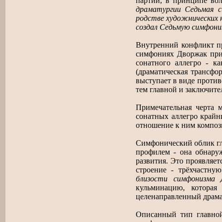
партий, в принципе вол
драматургии Седьмая с
родстве художнических н
создал Седьмую симфони
Внутренний конфликт пр
симфониях Дворжак прим
сонатного аллегро - к
(драматическая трансфо
выступает в виде против
тем главной и заключител
Примечательная черта 
сонатных аллегро крайн
отношение к ним композ
Симфонический облик гл
профилем - она обнару
развития. Это проявляет
строение - трёхчастну
близости симфонизма 
кульминацию, которая
целенаправленный драма
Описанный тип главно