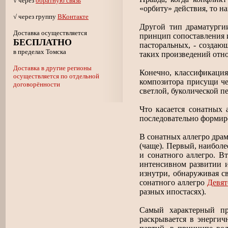
√ через
обратную связь
«орбиту» действия, то н
√ через группу
ВКонтакте
Другой тип драматурги
Доставка осуществляется
принцип сопоставления и
БЕСПЛАТНО
пасторальных, - создающ
в пределах Томска
таких произведений отно
Доставка в другие регионы
Конечно, классификация
осуществляется по отдельной
композитора присущи че
договорённости
светлой, буколической п
Что касается сонатных 
последовательно формиро
В сонатных аллегро драм
(чаще). Первый, наибол
и сонатного аллегро. В
интенсивном развитии и
изнутри, обнаруживая с
сонатного аллегро
Девя
разных ипостасях).
Самый характерный пр
раскрывается в энергич