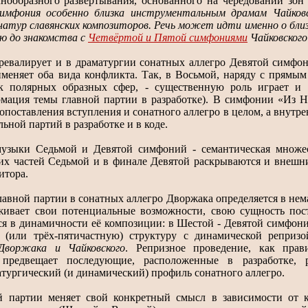
нообразного развертывания, основанного на чередовании зон
имфония особенно близка инструментальным драмам Чайковс
атур славянских композиторов. Речь может идти именно о близ
ю до знакомства с
Четвёртой и Пятой симфониями
Чайковского
евалирует и в драматургии сонатных аллегро Девятой симфон
еняет оба вида конфликта. Так, в Восьмой, наряду с прямым
ак полярных образных сфер, - существенную роль играет и
рмация темы главной партии в разработке). В симфонии «Из 
опоставления вступления и сонатного аллегро в целом, а внутр
ьной партий в разработке и в коде.
музыки Седьмой и Девятой симфоний - семантическая множес
их частей Седьмой и в финале Девятой раскрываются и внешни
итора.
авной партии в сонатных аллегро Дворжака определяется в нем
живает свои потенциальные возможности, свою сущность пос
ся в динамичности её композиции: в Шестой - Девятой симфони
ю (или трёх-пятичастную) структуру с динамической реприз
Дворжака и Чайковского
. Репризное проведение, как прав
 предвещает последующие, расположенные в разработке, 
тургический (и динамический) профиль сонатного аллегро.
й партии меняет свой конкретный смысл в зависимости от 