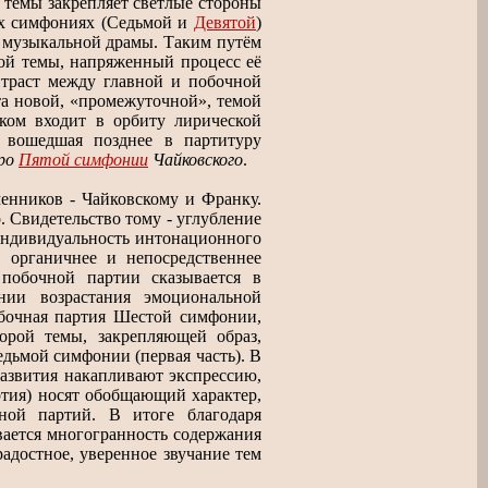
 темы закрепляет светлые стороны
ких симфониях (Седьмой и
Девятой
)
и музыкальной драмы. Таким путём
ной темы, напряженный процесс её
нтраст между главной и побочной
а новой, «промежуточной», темой
ком входит в орбиту лирической
 вошедшая позднее в партитуру
гро
Пятой симфонии
Чайковского
.
енников - Чайковскому и Франку.
. Свидетельство тому - углубление
 индивидуальность интонационного
е органичнее и непосредственнее
побочной партии сказывается в
нии возрастания эмоциональной
обочная партия Шестой симфонии,
орой темы, закрепляющей образ,
дьмой симфонии (первая часть). В
развития накапливают экспрессию,
ртия) носят обобщающий характер,
ной партий. В итоге благодаря
ается многогранность содержания
радостное, уверенное звучание тем