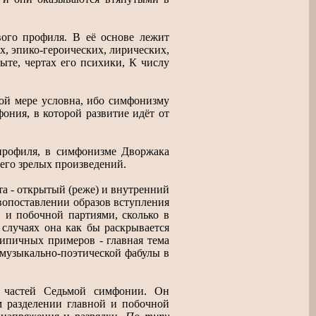
вого профиля. В её основе лежит
х, эпико-героических, лирических,
ыте, чертах его психики, К числу
ой мере условна, ибо симфонизму
ония, в которой развитие идёт от
 профиля, в симфонизме Дворжака
его зрелых произведений.
а - открытый (реже) и внутренний
вопоставлении образов вступления
 и побочной партиями, сколько в
случаях она как бы раскрывается
ипичных примеров - главная тема
 музыкально-поэтической фабулы в
х частей Седьмой симфонии. Он
м разделении главной и побочной