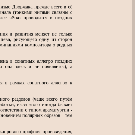
изме Дворжака прежде всего в её
инала (тонкими нитями связаны с
лее чётко проводится в поздних
ния и развития меняет не только
апева, рисующего одну из сторон
поминаниями композитора о родных
лена в сонатных аллегро поздних
 она здесь и не появляется), а
ся в рамках сонатного аллегро к
ного разделов (чаще всего путём
ботки; из-за этого иногда бывает
оответствии с типом драматургии -
лкновением полярных образов - тем
жанрового профиля произведения,