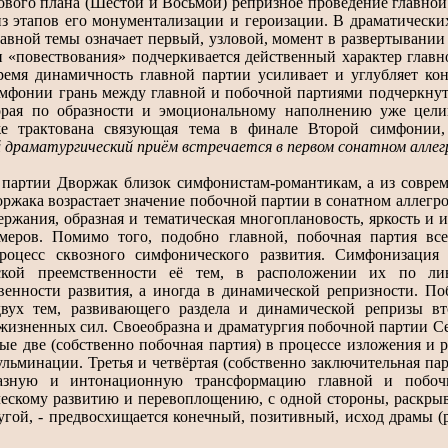
вого плана (Шестой и Восьмой) репризное проведение главной
 из этапов его монументализации и героизации. В драматичес
лавной темы означает первый, узловой, момент в развертывани
и «повествования» подчеркивается действенный характер глав
ремя динамичность главной партии усиливает и углубляет ко
мфонии грань между главной и побочной партиями подчеркнут
орая по образности и эмоциональному наполнению уже цели
же трактована связующая тема в финале Второй симфонии,
 драматургический приём встречается в первом сонатном алле
партии Дворжак близок симфонистам-романтикам, а из соврем
оржака возрастает значение побочной партии в сонатном аллегро
ержания, образная и тематическая многоплановость, яркость и
змеров. Помимо того, подобно главной, побочная партия вс
роцесс сквозного симфонического развития. Симфонизация 
еской преемственности её тем, в расположении их по ли
венности развития, а иногда в динамической репризности. П
двух тем, развивающего раздела и динамической репризы вт
жизненных сил. Своеобразна и драматургия побочной партии Се
ые две (собственно побочная партия) в процессе изложения и 
льминации. Третья и четвёртая (собственно заключительная па
разную и интонационную трансформацию главной и побоч
скому развитию и перевоплощению, с одной стороны, раскрыв
угой, - предвосхищается конечный, позитивный, исход драмы (