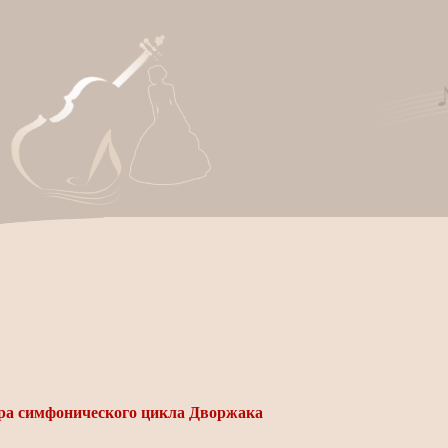
ра симфонического цикла Дворжака