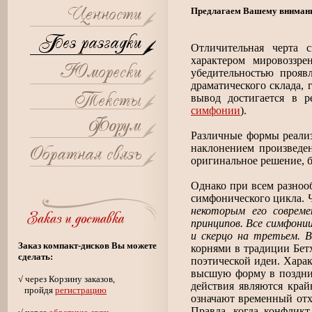
Предлагаем Вашему внимани
Отличительная черта 
характером мировоззр
убедительностью прояв
драматического склада,
вывод достигается в р
симфонии
).
Различные формы реализ
наклонением произведен
оригинальное решение, б
Однако при всем разноо
симфонического цикла.
некоторым его совреме
принципов. Все симфони
и скерцо на третьем. 
Заказ компакт-дисков Вы можете
корнями в традиции Бет
сделать:
поэтической идеи. Хара
высшую форму в поздних
√ через Корзину заказов,
действия являются край
пройдя
регистрацию
означают временный отх
Правда, когда конфликт