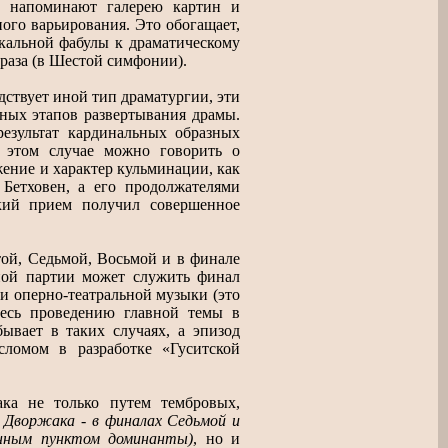
и напоминают галерею картин и
ого варьирования. Это обогащает,
ыкальной фабулы к драматическому
раза (в Шестой симфонии).
дствует иной тип драматургии, эти
мных этапов развертывания драмы.
результат кардинальных образных
В этом случае можно говорить о
ение и характер кульминации, как
 Бетховен, а его продолжателями
ский прием получил совершенное
той, Седьмой, Восьмой и в финале
ной партии может служить финал
 оперно-театральной музыки (это
Здесь проведению главной темы в
ывает в таких случаях, а эпизод
сломом в разработке «Гуситской
ка не только путем тембровых,
Дворжака - в финалах Седьмой и
анным пунктом доминанты)
, но и