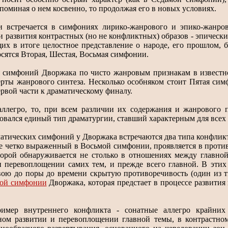
апоминая о нем косвенно, то продолжая его в новых условиях.
и встречается в симфониях лирико-жанрового и эпико-жанро
 развития контрастных (но не конфликтных) образов - эпически
их в итоге целостное представление о народе, его прошлом, б
сятся Вторая, Шестая, Восьмая симфонии.
 симфоний Дворжака по чисто жанровым признакам в известн
рты жанрового синтеза. Несколько особняком стоит Пятая симф
ервой части к драматическому финалу.
аллегро, то, при всем различии их содержания и жанрового
вался единый тип драматургии, ставший характерным для всех 
атических симфоний у Дворжака встречаются два типа конфликт
ее четко выраженный в Восьмой симфонии, проявляется в проти
торой обнаруживается не столько в отношениях между главной
 перевоплощении самих тем, и прежде всего главной. В этих 
вою до поры до времени скрытую противоречивость (один из т
той симфонии
Дворжака, которая предстает в процессе развития
имер внутреннего конфликта - сонатные аллегро крайни
ном развитии и перевоплощении главной темы, в контрастно