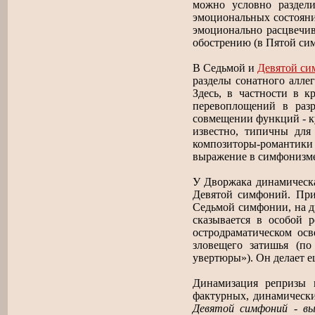
можно условно раздел
эмоциональных состояни
эмоционально расцвечив
обострению (в Пятой си
В Седьмой и
Девятой си
разделы сонатного алле
Здесь, в частности в 
перевоплощений в разр
совмещении функций - к
известно, типичны для
композиторы-романтики
выражение в симфонизме
У Дворжака динамическа
Девятой симфоний. При
Седьмой симфонии, на д
сказывается в особой р
остродраматическом осв
зловещего затишья (по
увертюры»). Он делает 
Динамизация репризы 
фактурных, динамическ
Девятой симфоний - вы