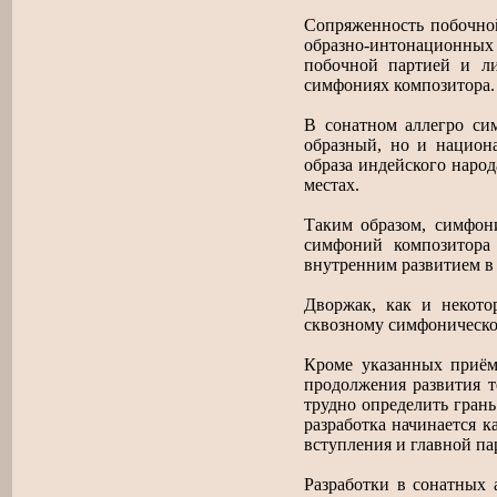
Сопряженность побочной
образно-интонационных 
побочной партией и ли
симфониях композитора.
В сонатном аллегро с
образный, но и национа
образа индейского наро
местах.
Таким образом, симфони
симфоний композитора 
внутренним развитием в
Дворжак, как и некото
сквозному симфоническо
Кроме указанных приёмо
продолжения развития т
трудно определить грань
разработка начинается к
вступления и главной па
Разработки в сонатных 