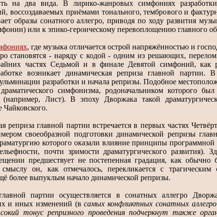
ить на два вида. В лирико-жанровых симфониях разработк
й, воссоздаваемых приёмами тонального, тембрового и фактурн
ает образы сонатного аллегро, приводя по ходу развития муз
мфонии) или к эпико-героическому перевоплощению главного об
мфониях
, где музыка отличается острой напряжённостью и госпо
гро становятся - наряду с кодой - одним из решающих, перело
крайних частях Седьмой и в финале Девятой симфоний, как 
аботке возникает динамическая реприза главной партии. 
ульминации разработки и начала репризы. Подобное местополож
 драматического симфонизма, родоначальником которого был
 (например, Лист). В эпоху Дворжака такой драматургиче
 Чайковского.
я реприза главной партии встречается в первых частях Четвёр
мером своеобразной подготовки динамической репризы глав
раматургию которого оказали влияние принципы программной и
ельефности, почти зримости драматургического развития). 
ещении предшествует не постепенная градация, как обычно б
 смыслу он, как отмечалось, перекликается с трагическим 
ещё более выпуклым начало динамической репризы.
главной партии осуществляется в сонатных аллегро Дворжа
их и иных изменений (в
самых конфликтных сонатных аллегро 
сокий тонус репризного проведения подчеркнут также орг