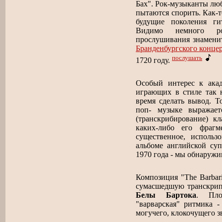
Бах". Рок-музыканты лю
пытаются спорить. Как-т
будущие поколения ги
Видимо немного ро
прослушивания знаменито
Бранденбургского концер
послушать
1720 году.
Особый интерес к ака
играющих в стиле так н
время сделать вывод. Т
поп- музыке выражает
(транскрибирование) кл
каких-либо его фраг
существенное, исполь
альбоме английской с
1970 года - мы обнаружи
Композиция "The Barbar
сумасшедшую транскрипц
Белы Бартока
. Пло
"варварская" ритмика -
могучего, клокочущего зв