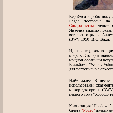
Вернёмся к дебютному
Edge" построена на 
Симфониетты
чешског
Яначека
видимо показал
вставлен отрывок Алле
(BWV 1050)
И.С. Баха
.
И, наконец, композици
модель. Это оригинальн
мощной органным вступ
В альбоме "Works. Volu
для фортепиано с оркест
Идём далее. В песне 
использованы фрагмен
мажор для органа (BWV 
первого тома "Хорошо т
Композиция "Hoedown" (а
балета
"Родео"
американ