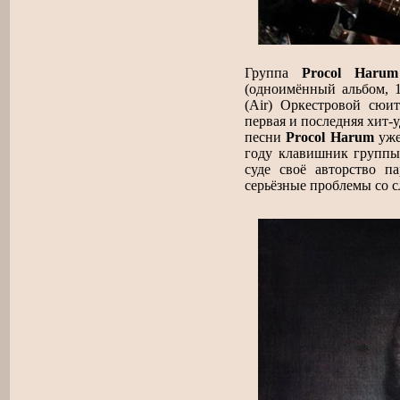
Группа
Procol Harum
(одноимённый альбом, 1
(Air) Оркестровой сю
первая и последняя хит-
песни
Procol Harum
уже
году клавишник группы
суде своё авторство п
серьёзные проблемы со с