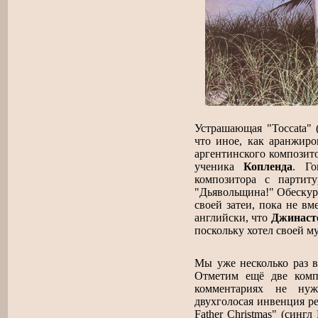
Устрашающая "Toccata" (
что иное, как аранжиро
аргентинского компози
ученика
Копленда
. Го
композитора с партит
"Дьявольщина!" Обескур
своей затеи, пока не вм
английски, что
Джинаст
поскольку хотел своей м
Мы уже несколько раз в
Отметим ещё две компо
комментариях не нуж
двухголосая инвенция ре
Father Christmas" (синг