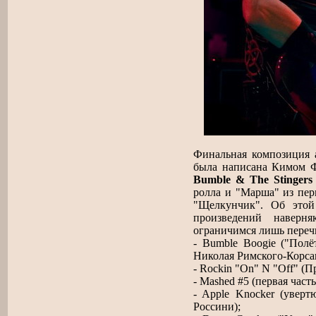
Финальная композиция ал
была написана Кимом Ф
Bumble & The Stingers
ролла и "Марша" из пер
"Щелкунчик". Об этой
произведений навер
ограничимся лишь переч
- Bumble Boogie ("Полё
Николая Римского-Корсак
- Rockin "On" N "Off" (
- Mashed #5 (первая час
- Apple Knocker (увер
Россини);