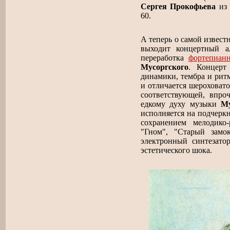
Сергея Прокофьева
из 
60.
А теперь о самой извес
выходит концертный а
переработка
фортепиан
Мусоргского
. Концерт
динамики, тембра и рит
и отличается шероховато
соответствующей, впроч
едкому духу музыки
Му
исполняется на подчеркн
сохранением мелодико
"Гном", "Старый замо
электронный синтезато
эстетического шока.