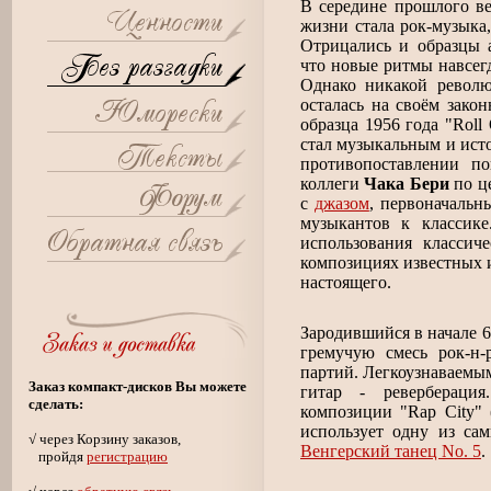
В середине прошлого в
жизни стала рок-музыка
Отрицались и образцы а
что новые ритмы навсег
Однако никакой револю
осталась на своём зако
образца 1956 года "Roll
стал музыкальным и исто
противопоставлении п
коллеги
Чака Бери
по це
с
джазом
, первоначальн
музыкантов к классик
использования классич
композициях известных 
настоящего.
Зародившийся в начале 6
гремучую смесь рок-н-
партий. Легкоузнаваемым
Заказ компакт-дисков Вы можете
гитар - ревербераци
сделать:
композиции "Rap City" 
использует одну из са
√ через Корзину заказов,
Венгерский танец No. 5
.
пройдя
регистрацию