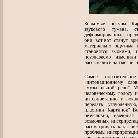
Знакомые контуры "Ка
звукового тумана, 
деформированные, преу
они вот-вот станут зр
материально ощутима 
становятся зыбкими,
неузнаваемо изменил
рассыпались на тысячи т
Самое поразительн
"интонационному слов
"музыкальной речи"
М
человеческому голосу и
интерпретацию и вока
передать углублённую
пластики "Картинок". В
безусловно, имеющая
возможных интерпретац
рассматривать как со
проблемы интерпретации
средств и методов её ху