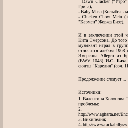
- Dawn Cracker ("Утро
Грига);
- Baby Mash (Колыбельна
- Chicken Chow Mein (а
"Кармен" Жоржа Бизе).
И в заключении этой ч
Кита Эмерсона. До того
музыкант играл в гру
относится альбом 1968 г
Эмерсона Allegro из Б
(BWV 1048)
И.С. Баха
сюиты "Карелия" (соч. 1
Продолжение следует ...
Источники:
1. Валентина Холопова.
проблемы;
2. Рок-
http://www.agharta.net/En
3. Википедия;
4. http://www.rockabillysw