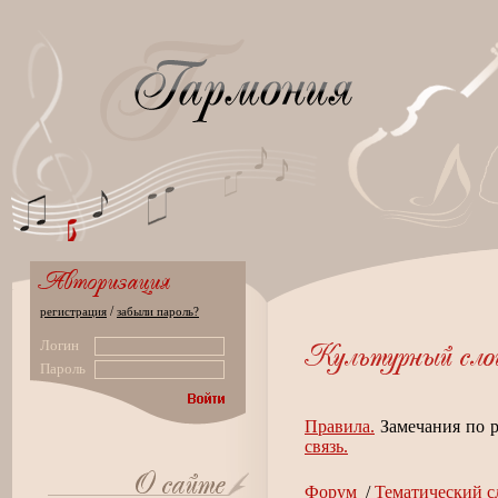
/
регистрация
забыли пароль?
Логин
Пароль
Правила.
Замечания по р
связь.
Форум
/
Тематический с