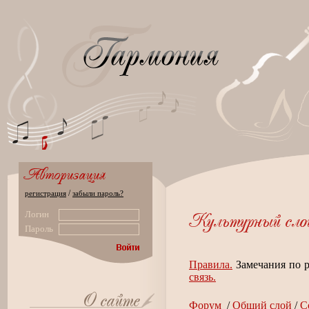
/
регистрация
забыли пароль?
Логин
Пароль
Правила.
Замечания по р
связь.
Форум
/
Общий слой
/
С