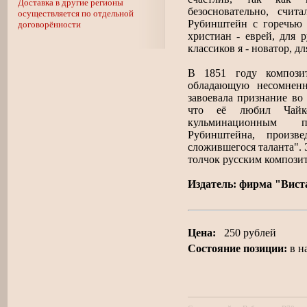
Доставка в другие регионы
безосновательно, счи
осуществляется по отдельной
Рубинштейн с горечью в
договорённости
христиан - еврей, для р
классиков я - новатор, дл
В 1851 году компози
обладающую несомненн
завоевала признание во
что её любил Чайк
кульминационным п
Рубинштейна, произв
сложившегося таланта". 
толчок русским компози
Издатель: фирма "Вист
Цена:
250 рублей
Состояние позиции:
в н