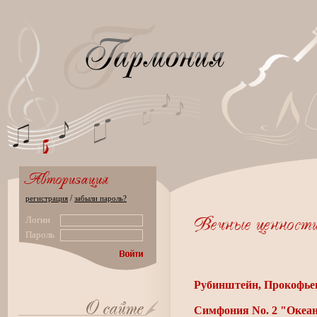
/
регистрация
забыли пароль?
Логин
Пароль
Рубинштейн, Прокофье
Симфония No. 2 "Океа