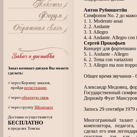
Антон Рубиншетйн
Симфония No. 2 до мажор
1. 1. Moderato assai
2. 2. Andante
3. 3. Allegro
4. 4. Andante. Allegro con
Сергей Прокофьев
Концерт для фортепиано с
5. 1. Andante - Allegro
6. 2. Tema con variazioni
7. 3. Allegro ma non tropp
Заказ компакт-дисков Вы можете
сделать:
Общее время звучания - 
√ через Корзину заказов,
Александр Мндоянц, фор
пройдя
регистрацию
Государственный симфо
√ через
обратную связь
Дирижёр Фуат Мансуро
√ через группу
ВКонтакте
Запись 29 сентября 1979 
Доставка осуществляется
Многогранный талант 
БЕСПЛАТНО
композитора, педагога
в пределах Томска
сделал его имя легендар
счастлив, так как 