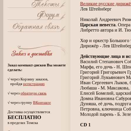
Великие русские дириж
Лев Штейнберг
Николай Андреевич Рим
Царская невеста
. Опера
Либретто автора и И. Т
Хор и оркестр Большого 
Дирижёр - Лев Штейнбе
Действующие лица и ис
Василий Степанович Соб
Заказ компакт-дисков Вы можете
Марфа, его дочь - Н. Шп
сделать:
Григорий Григорьевич Гр
Григорий Лукьянович Ма
√ через Корзину заказов,
Иван Сергеевич Лыков, б
пройдя
регистрацию
Любаша - М. Максакова,
Елисей Бомелий, царский
√ через
обратную связь
Домна Ивановна Сабурова
√ через группу
ВКонтакте
Дуняша, её дочь, подруг
Петровна, ключница Соб
Доставка осуществляется
Молодой парень - Б. Зел
БЕСПЛАТНО
в пределах Томска
CD 1