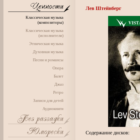
Лев Штейнберг
Классическая музыка
(композиторы)
Классическая музыка
(исполнители)
Этническая музыка
Духовная музыка
Песни и романсы
Опера
Балет
Джаз
Ретро
Записи для детей
Аудиокниги
Содержание дисков: