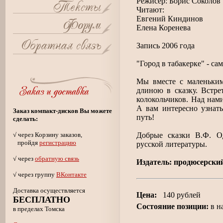
Режисёр: Борис Соколов
Читают:
Евгений Киндинов
Елена Коренева
Запись 2006 года
"Город в табакерке" - са
Мы вместе с маленьким
длиною в сказку. Встр
колокольчиков. Над нами
А вам интересно узнать
Заказ компакт-дисков Вы можете
путь!
сделать:
√ через Корзину заказов,
Добрые сказки В.Ф. О
пройдя
регистрацию
русской литературы.
√ через
обратную связь
Издатель: продюсерски
√ через группу
ВКонтакте
Доставка осуществляется
Цена:
140 рублей
БЕСПЛАТНО
Состояние позиции:
в н
в пределах Томска