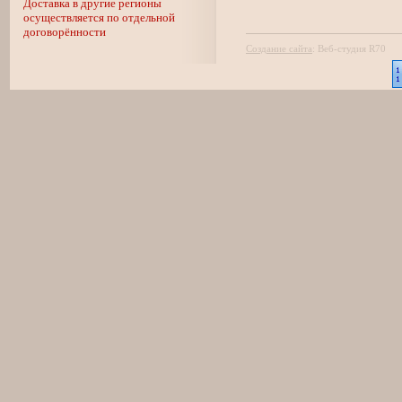
Доставка в другие регионы
осуществляется по отдельной
договорённости
Создание сайта
:
Веб-студия R70