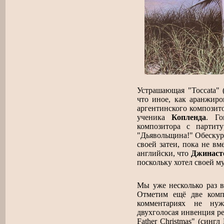
Устрашающая "Toccata" (
что иное, как аранжиро
аргентинского компози
ученика
Копленда
. Го
композитора с партит
"Дьявольщина!" Обескур
своей затеи, пока не вм
английски, что
Джинаст
поскольку хотел своей м
Мы уже несколько раз в
Отметим ещё две компо
комментариях не нуж
двухголосая инвенция ре
Father Christmas" (синг