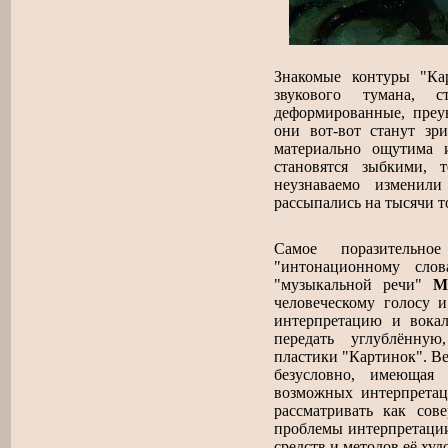
Знакомые контуры "Ка
звукового тумана, 
деформированные, преу
они вот-вот станут зр
материально ощутима 
становятся зыбкими,
неузнаваемо изменил
рассыпались на тысячи т
Самое поразительн
"интонационному слов
"музыкальной речи"
М
человеческому голосу и
интерпретацию и вока
передать углублённую
пластики "Картинок". В
безусловно, имеющая
возможных интерпретац
рассматривать как со
проблемы интерпретации
средств и методов её ху