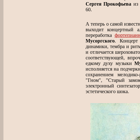
Сергея Прокофьева
из 
60.
А теперь о самой извес
выходит концертный а
переработка
фортепиан
Мусоргского
. Концерт
динамики, тембра и рит
и отличается шероховато
соответствующей, впроч
едкому духу музыки
Му
исполняется на подчеркн
сохранением мелодико
"Гном", "Старый замо
электронный синтезато
эстетического шока.