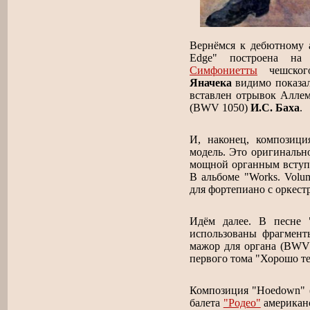
Вернёмся к дебютному
Edge" построена на 
Симфониетты
чешског
Яначека
видимо показал
вставлен отрывок Алле
(BWV 1050)
И.С. Баха
.
И, наконец, композици
модель. Это оригинальн
мощной органным вступ
В альбоме "Works. Volu
для фортепиано с оркест
Идём далее. В песне 
использованы фрагмен
мажор для органа (BWV 
первого тома "Хорошо т
Композиция "Hoedown" (а
балета
"Родео"
американ