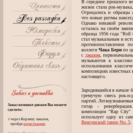
В середине прошлого в
жизни стала рок-музыка
Отрицались и образцы а
что новые ритмы навсег
Однако никакой револю
осталась на своём зако
образца 1956 года "Roll
стал музыкальным и исто
противопоставлении п
коллеги
Чака Бери
по це
с
джазом
, первоначальн
музыкантов к классик
использования классич
композициях известных 
настоящего.
Зародившийся в начале 6
гремучую смесь рок-н-
партий. Легкоузнаваемым
Заказ компакт-дисков Вы можете
гитар - ревербераци
сделать:
композиции "Rap City" 
использует одну из са
√ через Корзину заказов,
Венгерский танец No. 5
.
пройдя
регистрацию