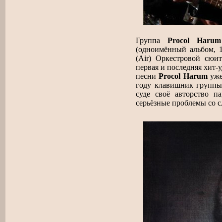
Группа
Procol Harum
(одноимённый альбом, 1
(Air) Оркестровой сю
первая и последняя хит-
песни
Procol Harum
уже
году клавишник группы
суде своё авторство п
серьёзные проблемы со с