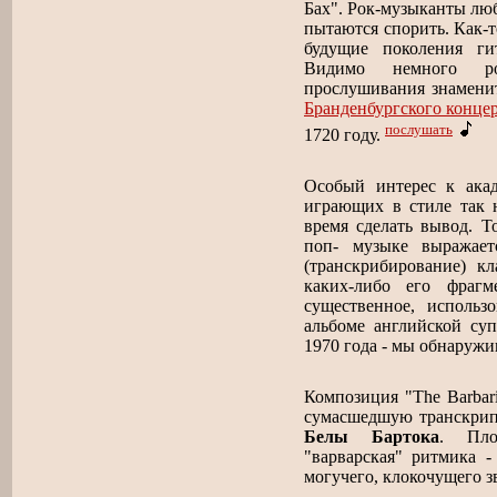
Бах". Рок-музыканты лю
пытаются спорить. Как-т
будущие поколения ги
Видимо немного ро
прослушивания знаменито
Бранденбургского концер
послушать
1720 году.
Особый интерес к ака
играющих в стиле так н
время сделать вывод. Т
поп- музыке выражает
(транскрибирование) кл
каких-либо его фраг
существенное, исполь
альбоме английской с
1970 года - мы обнаружи
Композиция "The Barbar
сумасшедшую транскрипц
Белы Бартока
. Пло
"варварская" ритмика -
могучего, клокочущего зв