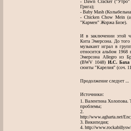
- Dawn Cracker ("Утро
Грига);
- Baby Mash (Колыбельна
- Chicken Chow Mein (а
"Кармен" Жоржа Бизе).
И в заключении этой ч
Кита Эмерсона. До того
музыкант играл в гру
относится альбом 1968 г
Эмерсона Allegro из Б
(BWV 1048)
И.С. Баха
сюиты "Карелия" (соч. 1
Продолжение следует ...
Источники:
1. Валентина Холопова.
проблемы;
2. Рок-
http://www.agharta.net/En
3. Википедия;
4. http://www.rockabillysw