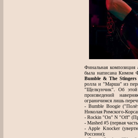
Финальная композиция ал
была написана Кимом Ф
Bumble & The Stingers
ролла и "Марша" из пер
"Щелкунчик". Об этой
произведений навер
ограничимся лишь переч
- Bumble Boogie ("Полё
Николая Римского-Корсак
- Rockin "On" N "Off" (
- Mashed #5 (первая час
- Apple Knocker (увер
Россини);