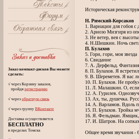
Историческая реконстру
Н. Римский-Корсаков
1. Вариации для гобоя с
2. Ариозо Мизгиря из о
3. Не ветер, вея с высоты,
4. Н.Шишкин. Ночь свет
П. Булахов
5. Гори, гори, моя звезда
6. Свидание
7. А. Дерфельд. Фантази
Заказ компакт-дисков Вы можете
8. П. Булахов. Я встрети
сделать:
9. В. Шереметев. Я вас 
10. П. Булахов. Не проб
√ через Корзину заказов,
11. Л. Малашкин. О, если
пройдя
регистрацию
12. А. Гурилев. Однозву
13. Ах, ты, душечка. Рус
√ через
обратную связь
14. А. Варламов. Вдоль 
√ через группу
ВКонтакте
15. П. Булахов. Тройка м
16. Я. Фельдман. Ямщик,
Доставка осуществляется
17. И. Шатров. На сопк
БЕСПЛАТНО
в пределах Томска
Общее время звучания - 