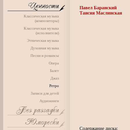
Павел Баранский
Таисия Маслинская
Классическая музыка
(композиторы)
Классическая музыка
(исполнители)
Этническая музыка
Духовная музыка
Песни и романсы
Опера
Балет
Джаз
Ретро
Записи для детей
Аудиокниги
Содержание диска: