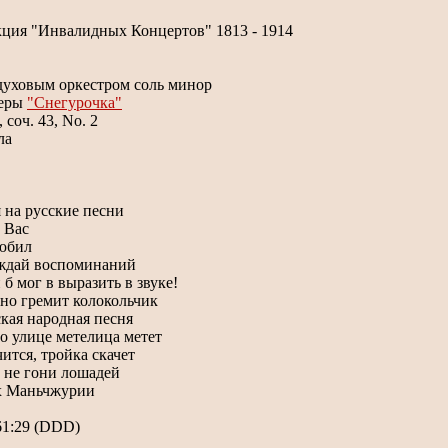
кция "Инвалидных Концертов" 1813 - 1914
 духовым оркестром соль минор
перы
"Cнегурочка"
 соч. 43, No. 2
ла
я на русские песни
л Вас
любил
уждай воспоминаний
 б мог в выразить в звуке!
чно гремит колокольчик
ская народная песня
по улице метелица метет
чится, тройка скачет
 не гони лошадей
ах Маньчжурии
61:29 (DDD)