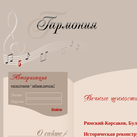
/
регистрация
забыли пароль?
Логин
Пароль
Римский-Корсаков, Бул
Историческая реконст